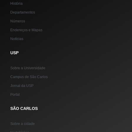
História
Departamentos
Números
Endereços e Mapas
Notícias
USP
Sobre a Universidade
Campus de São Carlos
Jornal da USP
Portal
SÃO CARLOS
Sobre a cidade